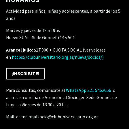
HORARIOS
Actividad para niños, niñas y adolescentes, a partir de los 5
años.
Martes y jueves de 18 a 19hs
Nuevo SUM – Sede Gonnet (14 y 501
Arancel julio:
$17.000 + CUOTA SOCIAL (ver valores
en
https://clubuniversitario.org.ar/nueva/socios/
)
¡INSCRIBITE!
Para consultas, comunicate al
WhatsApp
221 5462656
o
acercte
a oficina de Atención al Socio, en Sede Gonnet
de
Lunes a Viernes de 13.30 a 20 hs.
Mail:
atencionalsocio@clubuniversitario.org.ar