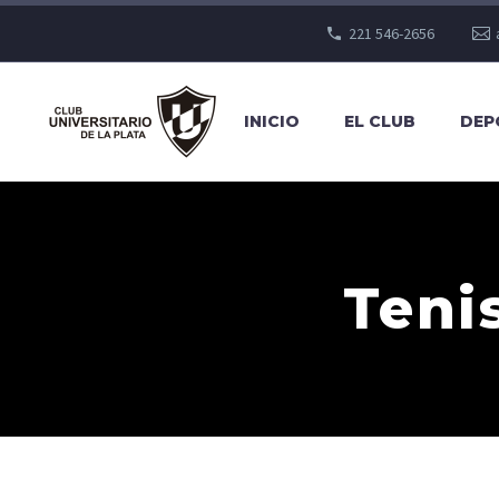
221 546-2656
INICIO
EL CLUB
DEP
Teni